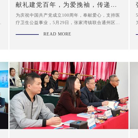
献礼建党百年，为爱挽袖，传递希
望
为庆祝中国共产党成立100周年，奉献爱心，支持医
同
疗卫生公益事业，5月29日，张家湾镇联合通州区中
心血站在张家湾党群服务中心开展“红色百年 热血献
READ MORE
礼”暨庆祝建党100周年无偿献血活动。