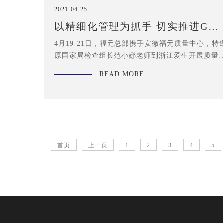
2021-04-25
以精细化管理为抓手 切实推进GM
常态化
4月19-21日，福元总部携手安徽福元质量中心，特
原国家局检查组长范小娜老师到浙江爱生开展质量
查及指导，生产总监王炯老师、技术总监吴海英老
READ MORE
等相关领导陪同。
首页
上一页
1
2
3
4
5