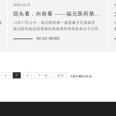
2020-12-22
2
P
回头看，向前看 ——福元医药第一
届质量月总结会
邀
12月17日上午，福元医药第一届质量月完美收官，
检
福元医药副总经理崔欣荣老师等高管及各分子公司质
师
量生产相关人员出席总结会议。
READ MORE
7
6
8
下一页
尾页
共
8
页
48
条数据