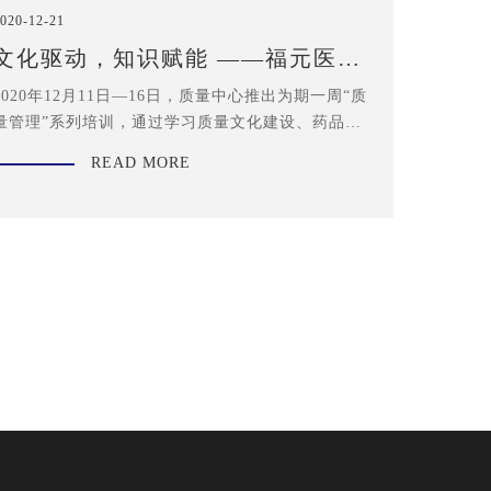
020-12-21
文化驱动，知识赋能 ——福元医药
第一届质量月培训会
2020年12月11日—16日，质量中心推出为期一周“质
量管理”系列培训，通过学习质量文化建设、药品法
规、生产管理经验等内容，丰富全员的知识储备。
READ MORE