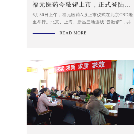
福元医药今敲锣上市，正式登陆上
交所主板
6月30日上午，福元医药A股上市仪式在北京CBD隆
重举行。北京、上海、新昌三地连线“云敲锣”，共
见证福元医药挂牌交易这一历史时刻。
READ MORE