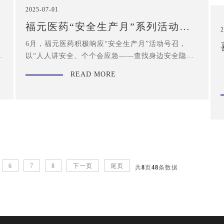
2025-07-01
福元医药“安全生产月”系列活动回
2
顾
6月，福元医药积极响应“安全生产月”活动号召，
管
以“人人讲安全、个个会应急——查找身边安全隐
患”为主题，结合自身业务实际，开展了系列形式多
READ MORE
样、内容丰富的安全生产月活动，全面提升全员安全
意识和应急处置能力，进一步筑牢公司安全生产防
线。
6
7
8
下一页
尾页
共
8
页
48
条数据