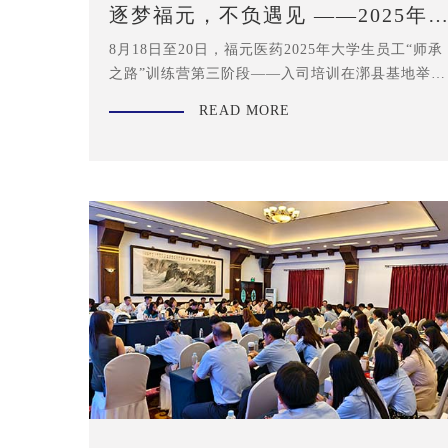
逐梦福元，不负遇见 ——2025年
学生员工“师承之路”训练营圆满收
8月18日至20日，福元医药2025年大学生员工“师承
官
之路”训练营第三阶段——入司培训在漷县基地举
行，112名大学生员工参加。
READ MORE